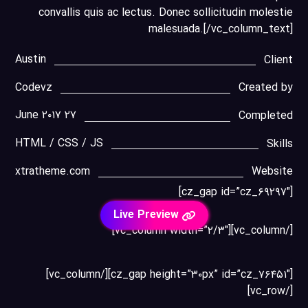
convallis quis ac lectus. Donec sollicitudin molestie
malesuada.[/vc_column_text]
Austin
Client
Codevz
Created by
۲۷ June ۲۰۱۷
Completed
HTML / CSS / JS
Skills
xtratheme.com
Website
[cz_gap id=”cz_۶۹۲۹۷″]
Live Preview
[/vc_column][vc_column width=”۲/۳″]
[cz_gap height=”۳۰px” id=”cz_۷۶۴۵۱″][/vc_column]
[/vc_row]