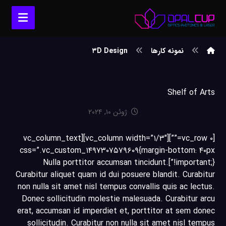
نمونه کارها
۳D Design
Shelf of Arts
ژوئن ۱۰, ۲۰۲۴
[vc_row ۰=””][vc_column width=”۱/۳″][vc_column_text
css=”.vc_custom_۱۴۹۷۳۰۷۵۷۹۶۰۹{margin-bottom: ۴۰px
!important;}”]Nulla porttitor accumsan tincidunt.
Curabitur aliquet quam id dui posuere blandit. Curabitur
non nulla sit amet nisl tempus convallis quis ac lectus.
Donec sollicitudin molestie malesuada. Curabitur arcu
erat, accumsan id imperdiet et, porttitor at sem donec
sollicitudin. Curabitur non nulla sit amet nisl tempus